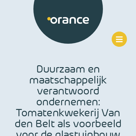
Ga
naar
inhoud
Duurzaam en
maatschappelijk
verantwoord
ondernemen:
Tomatenkwekerij Van
den Belt als voorbeeld
voor de glastuinbouw